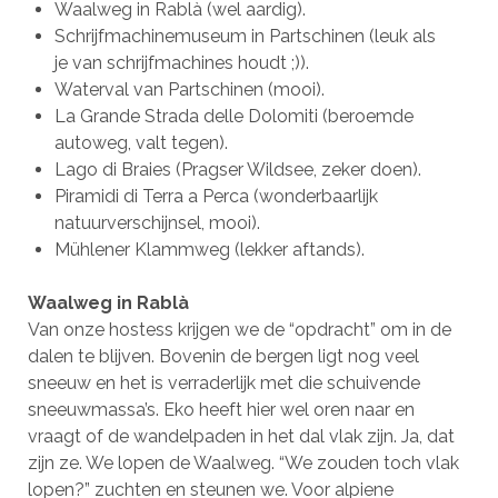
Waalweg in Rablà (wel aardig).
Schrijfmachinemuseum in Partschinen (leuk als
je van schrijfmachines houdt ;)).
Waterval van Partschinen (mooi).
La Grande Strada delle Dolomiti (beroemde
autoweg, valt tegen).
Lago di Braies (Pragser Wildsee, zeker doen).
Piramidi di Terra a Perca (wonderbaarlijk
natuurverschijnsel, mooi).
Mühlener Klammweg (lekker aftands).
Waalweg in Rablà
Van onze hostess krijgen we de “opdracht” om in de
dalen te blijven. Bovenin de bergen ligt nog veel
sneeuw en het is verraderlijk met die schuivende
sneeuwmassa’s. Eko heeft hier wel oren naar en
vraagt of de wandelpaden in het dal vlak zijn. Ja, dat
zijn ze. We lopen de Waalweg. “We zouden toch vlak
lopen?” zuchten en steunen we. Voor alpiene