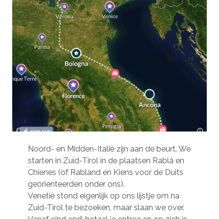
Noord- en Midden-Italië zijn aan de beurt. We
starten in Zuid-Tirol in de plaatsen Rablà en
Chienes (of Rabland en Kiens voor de Duits
geörienteerden onder ons).
Venetië stond eigenlijk op ons lijstje om na
Zuid-Tirol te bezoeken, maar slaan we over.