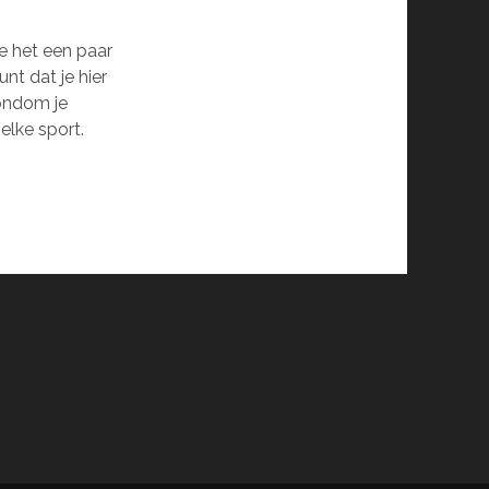
je het een paar
nt dat je hier
rondom je
 elke sport.