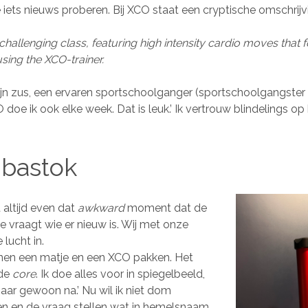
 iets nieuws proberen. Bij XCO staat een cryptische omschrijv
 challenging class, featuring high intensity cardio moves that 
using the XCO-trainer.
ijn zus, een ervaren sportschoolganger (sportschoolgangster i
CO doe ik ook elke week. Dat is leuk.’ Ik vertrouw blindelings o
bastok
altijd even dat
awkward
moment dat de
ce vraagt wie er nieuw is. Wij met onze
 lucht in.
unnen een matje en een XCO pakken. Het
 de
core
. Ik doe alles voor in spiegelbeeld,
aar gewoon na.’ Nu wil ik niet dom
n en de vraag stellen wat in hemelsnaam