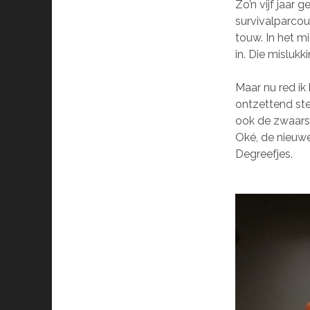
Zo’n vijf jaar 
survivalparcou
touw. In het 
in. Die mislukk
Maar nu red ik
ontzettend ste
ook de zwaars
Oké, de nieuwe
Degreefjes.