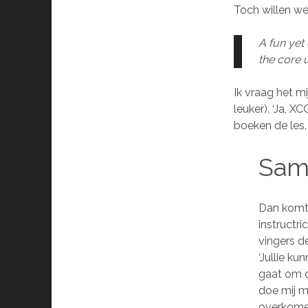
Toch willen we
A fun yet
the core 
Ik vraag het m
leuker). ‘Ja, X
boeken de les.
Sam
Dan komt 
instructri
vingers de
‘Jullie k
gaat om
doe mij m
overkome