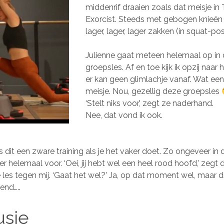
middenrif draaien zoals dat meisje in
Exorcist. Steeds met gebogen knieë
lager, lager, lager zakken (in squat-posi
Julienne gaat meteen helemaal op in
groepsles. Af en toe kijk ik opzij naar 
er kan geen glimlachje vanaf. Wat een
meisje. Nou, gezellig deze groepsles
‘Stelt niks voor,’ zegt ze naderhand.
Nee, dat vond ik ook.
 dit een zware training als je het vaker doet. Zo ongeveer in 
k er helemaal voor. ‘Oei, jij hebt wel een heel rood hoofd,’ zegt 
les tegen mij. ‘Gaat het wel?’ Ja, op dat moment wel, maar di
end…..
usie