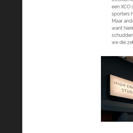
een XCO i
sporters 
Maar ande
want hieri
schudden
we die zel