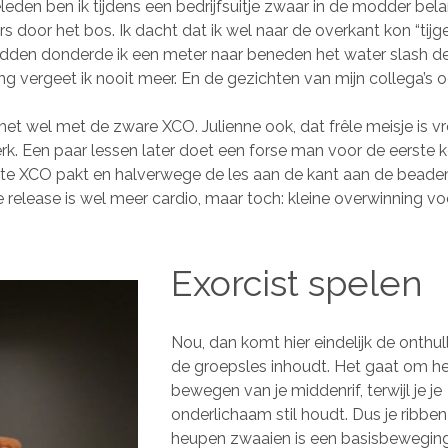
geleden ben ik tijdens een bedrijfsuitje zwaar in de modder bel
rs door het bos. Ik dacht dat ik wel naar de overkant kon “tijg
midden donderde ik een meter naar beneden het water slash 
ing vergeet ik nooit meer. En de gezichten van mijn collega’s o
 het wel met de zware XCO. Julienne ook, dat frêle meisje is
rk. Een paar lessen later doet een forse man voor de eerste 
te XCO pakt en halverwege de les aan de kant aan de bead
 release is wel meer cardio, maar toch: kleine overwinning vo
Exorcist spelen
Nou, dan komt hier eindelijk de onthul
de groepsles inhoudt. Het gaat om h
bewegen van je middenrif, terwijl je je
onderlichaam stil houdt. Dus je ribben
heupen zwaaien is een basisbeweging