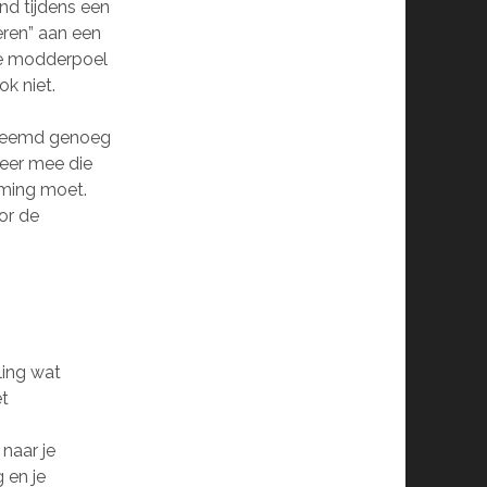
and tijdens een
eren” aan een
de modderpoel
ok niet.
 vreemd genoeg
keer mee die
eming moet.
or de
ling wat
et
 naar je
 en je