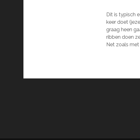
Dit is typisch 
keer doet (jeze
graag heen gaa
ribben doen ze
Net zoals met 