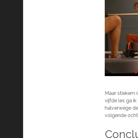
Maar stiekem is
vijfde les ga i
halverwege de 
volgende ocht
Concl