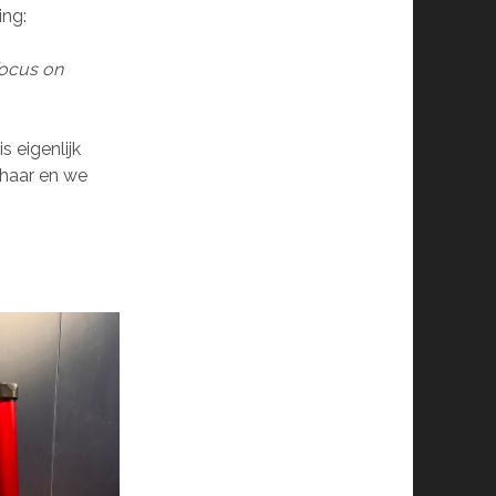
ing:
focus on
s eigenlijk
p haar en we