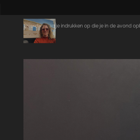
Overdag zuig je indrukken op die je in de avond opbl