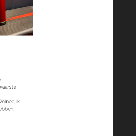
e
zwaarste
Welnee, ik
hebben.