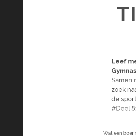
T
Leef m
Gymnas
Samen m
zoek naa
de sport
#Deel 8
Wat een boer n