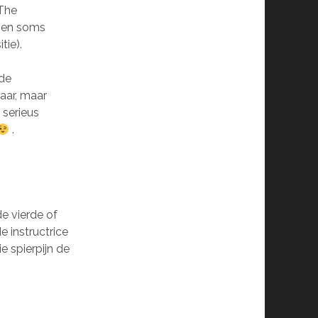
 The
n en soms
tie).
 de
haar, maar
 serieus
.
de vierde of
de instructrice
e spierpijn de