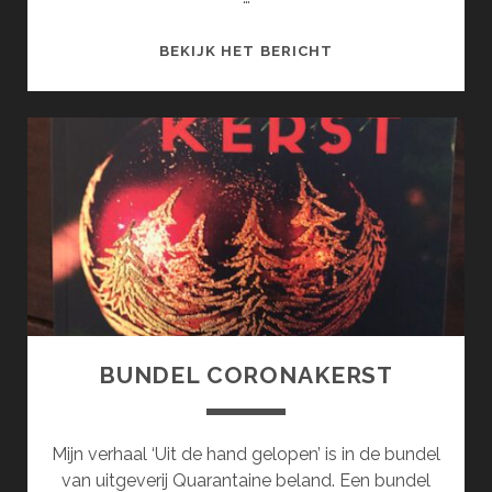
BUNDEL
BEKIJK HET BERICHT
RAADSELIGE
ROOS
2020
BUNDEL CORONAKERST
Mijn verhaal ‘Uit de hand gelopen’ is in de bundel
van uitgeverij Quarantaine beland. Een bundel