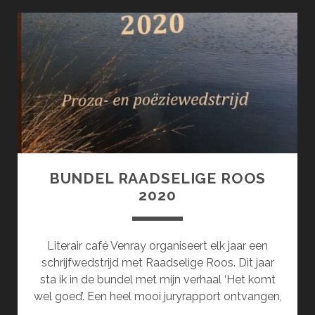
52
BUNDEL RAADSELIGE ROOS
2020
Literair café Venray organiseert elk jaar een
schrijfwedstrijd met Raadselige Roos. Dit jaar
sta ik in de bundel met mijn verhaal ‘Het komt
wel goed’. Een heel mooi juryrapport ontvangen,
…