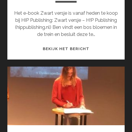
Het e-book Zwart versje is vanaf heden te koop
bij HIP Publishing: Zwart versje – H!P Publishing
(hippublishing.nl) Ben vindt een bos bloemen in
de trein en besluit deze te…
ZWART
BEKIJK HET BERICHT
VERSJE