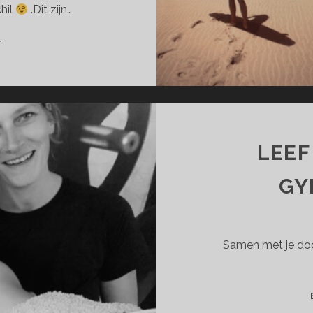
chil
.Dit zijn…
TWEE
T
NIEUWE
WERKEN
LEEF
GY
Samen met je doch