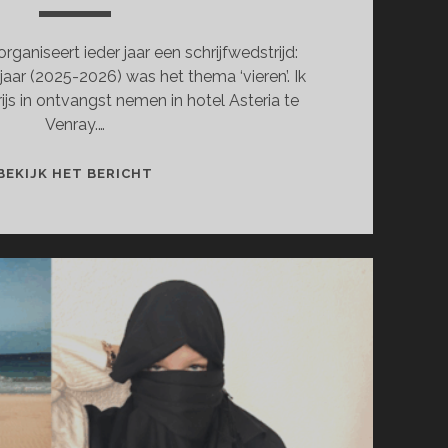
organiseert ieder jaar een schrijfwedstrijd:
jaar (2025-2026) was het thema ‘vieren’. Ik
s in ontvangst nemen in hotel Asteria te
Venray.…
TWEEDE
BEKIJK HET BERICHT
PRIJS
SCHRIJFWEDSTRIJD
RAADSELIGE
ROOS