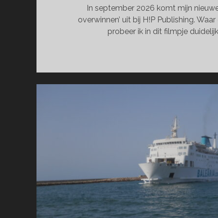
In september 2026 komt mijn nieuw
overwinnen’ uit bij H!P Publishing. Waa
probeer ik in dit filmpje duideli