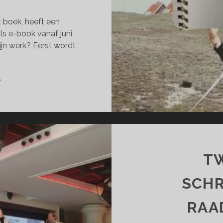
t boek, heeft een
s e-book vanaf juni
zijn werk? Eerst wordt
UITGEVER
T
GEVONDEN!
TW
SCHR
RAA