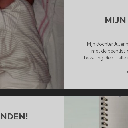
MIJN
Mijn dochter Julienn
met de beentjes d
bevalling die op all
ONDEN!