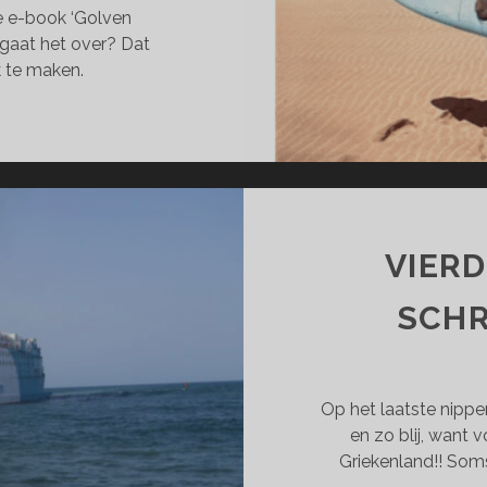
e e-book ‘Golven
r gaat het over? Dat
jk te maken.
VIERD
SCHR
Op het laatste nippe
en zo blij, want v
Griekenland!! Soms