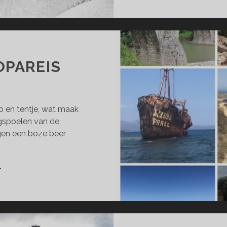
OPAREIS
o en tentje, wat maak
gspoelen van de
en een boze beer
ROUTE
T
77
–
EUROPAREIS