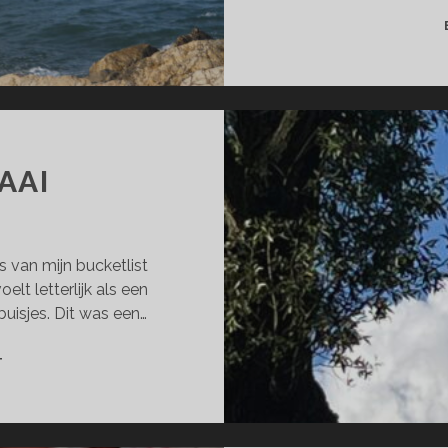
AAI
ts van mijn bucketlist
lt letterlijk als een
 buisjes. Dit was een…
GRAAI
T
DE
KRAAI